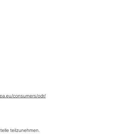
opa.eu/consumers/odr/
stelle teilzunehmen.