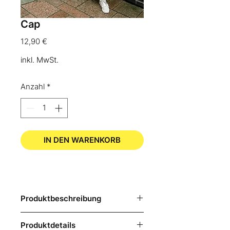
Cap
Preis
12,90 €
inkl. MwSt.
Anzahl
*
IN DEN WARENKORB
Produktbeschreibung
An sonnigen Tagen oder an 
Produktdetails
Tagen, an denen die Haare mal 