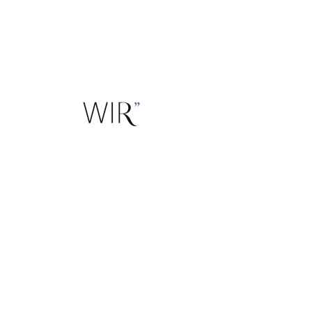
nicht wollen. Die WIR" Cap bringt 
Farbe: graphite grey
dich sicher durch den Tag. 
Logofarbe: gelb
Material: Baumwoll-Twill
Kontakt
E-Mail:
starten@wir-mitdir.com
Telefon:
+49 176 389 500 63
Events & Shop
Versand & Zahlung
Widerrufsrecht
Kundenbereich
Rechtliches