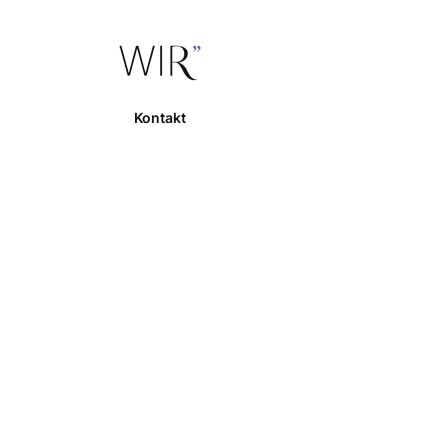
Kontakt
E-Mail:
starten@wir-mitdir.com
Telefon:
+49 176 389 500 63
Events & Shop
Versand & Zahlung
Widerrufsrecht
Kundenbereich
Rechtliches
Impressum
Datenschutz
AGB